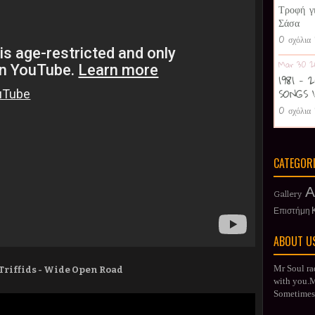
Τροφή γ
Σάσα
0 σχόλια
Mar 30 2
1981 -
SONGS 
0 σχόλια
CATEGOR
Α
Gallery
Επιστήμη
ABOUT U
Mr Soul ra
 Triffids - Wide Open Road
with you.Mr
Sometimes 