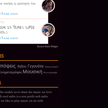
ια σκέψη η ερώτηση του
|
Read more
026
 2004 23 YEARS SUPER
VOL.1
|
Read more
Recent Posts Widget
IES
πόψεις
Γεγονότα
Βιβλίο
Διαγωνισμοί
Μουσική
Κινηματογράφος
Φωτογραφία
S
dio enable us to share the music we love
 soul radio is a non profit web radio.
we like to play music on air with