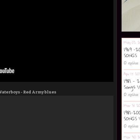
May 02 2
1969 -
SONGS
0 σχόλια
Apr 17 20
1981 - 
Songs V
Waterboys - Red Army blues
0 σχόλια
Mar 31 2
1981-2
SONGS 
0 σχόλια
Mar 30 2