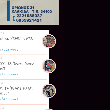
026
2015 46 YEARS SUPER
|
Read more
26
2004 23 Years Super
ol.3
|
Read more
026
004 23 YEARS SUPER
VOL. 2
|
Read more
026