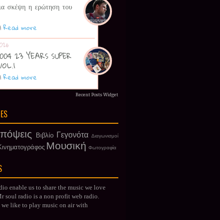
ια σκέψη η ερώτηση του
|
Read more
026
 2004 23 YEARS SUPER
VOL.1
|
Read more
Recent Posts Widget
IES
πόψεις
Γεγονότα
Βιβλίο
Διαγωνισμοί
Μουσική
Κινηματογράφος
Φωτογραφία
S
dio enable us to share the music we love
 soul radio is a non profit web radio.
we like to play music on air with