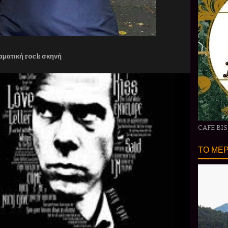
ική rock σκηνή
CAFE BI
ΤΟ ΜΕΡ