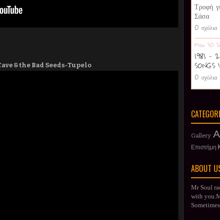
Τροφή γ
Σάσα
0 σχόλια
Mar 30 2
1981 -
SONGS 
Cave & the Bad Seeds-Tupelo
0 σχόλια
CATEGOR
Α
Gallery
Επιστήμη
ABOUT U
Mr Soul ra
with you.Mr
Sometimes 