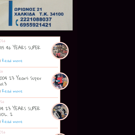
026
2015 46 YEARS SUPER
|
Read more
26
2004 23 Years Super
ol.3
|
Read more
026
004 23 YEARS SUPER
VOL. 2
|
Read more
026