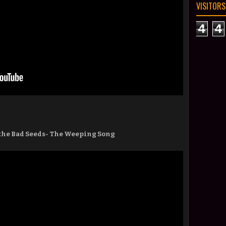
VISITORS
4
4
 the Bad Seeds- The Weeping Song