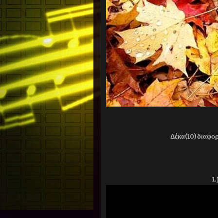
Δέκα(10) διαφο
1