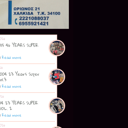
026
2015 46 YEARS SUPER
|
Read more
26
2004 23 Years Super
ol.3
|
Read more
026
004 23 YEARS SUPER
VOL. 2
|
Read more
026