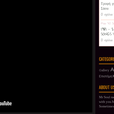
Τροφή γ
Σάσα
0 σχόλια
Mar 30 2
1981 -
SONGS 
0 σχόλια
CATEGOR
Α
Gallery
Επιστήμη
ABOUT U
Mr Soul ra
with you.Mr
Sometimes 