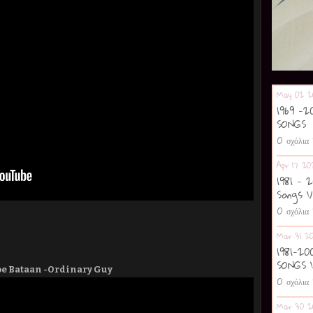
May 02 2
1969 -
SONGS
0 σχόλια
Apr 17 20
1981 - 
Songs V
0 σχόλια
Mar 31 2
1981-2
SONGS 
Joe Bataan -Ordinary Guy
0 σχόλια
Mar 30 2