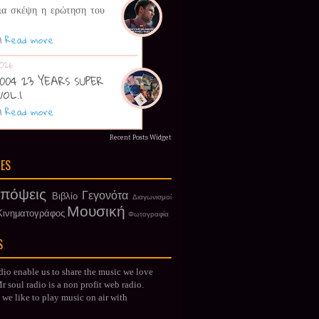
ια σκέψη η ερώτηση του
|
Read more
026
 2004 23 YEARS SUPER
VOL.1
|
Read more
Recent Posts Widget
IES
πόψεις
Γεγονότα
Βιβλίο
Διαγωνισμοί
Μουσική
Κινηματογράφος
Φωτογραφία
S
dio enable us to share the music we love
 soul radio is a non profit web radio.
we like to play music on air with