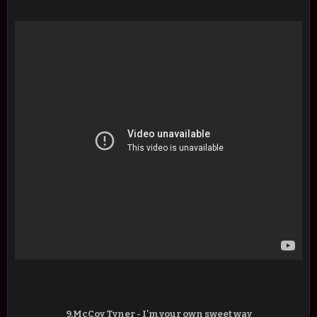
9.McCoy Tyner - I'm your own sweet way