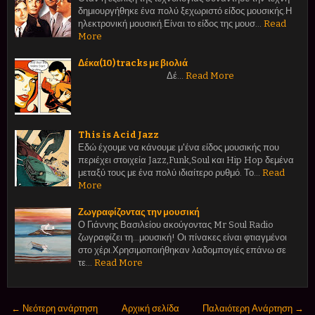
δημιουργήθηκε ένα πολύ ξεχωριστό είδος μουσικής.Η
ηλεκτρονική μουσική.Είναι το είδος της μουσ…
Read
More
Δέκα(10) tracks με βιολιά
Δέ…
Read More
This is Acid Jazz
Εδώ έχουμε να κάνουμε μ'ένα είδος μουσικής που
περιέχει στοιχεία Jazz,Funk,Soul και Hip Hop δεμένα
μεταξύ τους με ένα πολύ ιδιαίτερο ρυθμό. Το…
Read
More
Ζωγραφίζοντας την μουσική
Ο Γιάννης Βασιλείου ακούγοντας Mr Soul Radio
ζωγραφίζει τη...μουσική! Οι πίνακες είναι φτιαγμένοι
στο χέρι.Χρησιμοποιήθηκαν λαδομπογιές επάνω σε
τε…
Read More
← Νεότερη ανάρτηση
Αρχική σελίδα
Παλαιότερη Ανάρτηση →