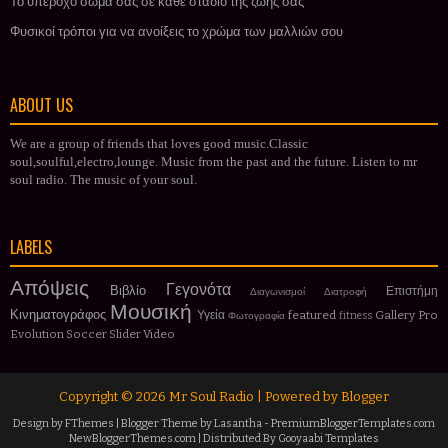
Το υπέροχο σώμα σας σε κάθε στάδιο της ζωής σας
Φυσικοί τρόποι για να ανοίξεις το χρώμα των μαλλιών σου
ABOUT US
We are a group of friends that loves good music.Classic
soul,soulful,electro,lounge. Music from the past and the future. Listen to mr
soul radio. The music of your soul.
LABELS
Απόψεις
Γεγονότα
Βιβλίο
Επιστήμη
Διαγωνισμοί
Διατροφή
Μουσική
Κινηματογράφος
Υγεία
featured
Gallery
Pro
Φωτογραφία
fitness
Evolution Soccer
Slider
Video
Copyright ©
2026
Mr Soul Radio
| Powered by
Blogger
Design by
FThemes
| Blogger Theme by
Lasantha
-
PremiumBloggerTemplates.com
NewBloggerThemes.com
| Distributed By
Gooyaabi Templates