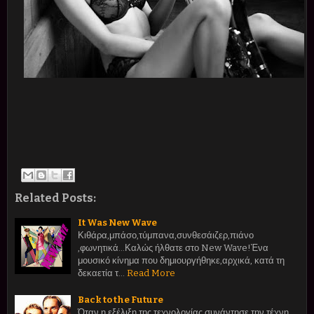
Related Posts:
It Was New Wave
Κιθάρα,μπάσο,τύμπανα,συνθεσάιζερ,πιάνο
,φωνητικά...Καλώς ήλθατε στο New Wave!Ένα
μουσικό κίνημα που δημιουργήθηκε,αρχικά, κατά τη
δεκαετία τ…
Read More
Back to the Future
Όταν η εξέλιξη της τεχνολογίας συνάντησε την τέχνη