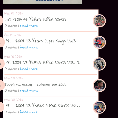
May 02 2026
1969 -2015 46 YEARS SUPER SONGS
0 σχόλια
|
Read more
Apr 17 2026
1981 - 2004 23 Years Super Songs Vol.3
0 σχόλια
|
Read more
Mar 31 2026
1981-2004 23 YEARS SUPER SONGS VOL. 2
0 σχόλια
|
Read more
Mar 30 2026
Τροφή για σκέψη η ερώτηση του Σάσα
0 σχόλια
|
Read more
Mar 30 2026
1981 - 2004 23 YEARS SUPER SONGS VOL.1
0 σχόλια
|
Read more