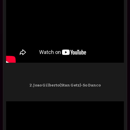
2.Joao Gilberto(Stan Getz)-So Danco