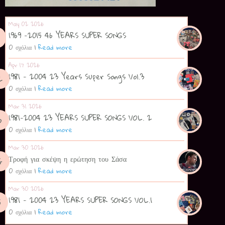
May 02 2026
1969 -2015 46 YEARS SUPER SONGS
0 σχόλια
|
Read more
Apr 17 2026
1981 - 2004 23 Years Super Songs Vol.3
0 σχόλια
|
Read more
Mar 31 2026
1981-2004 23 YEARS SUPER SONGS VOL. 2
0 σχόλια
|
Read more
Mar 30 2026
Τροφή για σκέψη η ερώτηση του Σάσα
0 σχόλια
|
Read more
Mar 30 2026
1981 - 2004 23 YEARS SUPER SONGS VOL.1
0 σχόλια
|
Read more