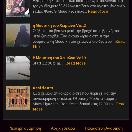
Εξαιρετική λίστα με πολύ ιδιαίτερα Χριστουγεννιάτικα
τραγούδια,μεταξύ άλλων,παίζουν στο αγαπημένο web
radio. Φώτο & Μουσικές επιλο…
Read More
η Μουσική του Χειμώνα Vol.2
Ο ήλιος που βγαίνει μετά την βροχή και η βροχή που
μετά ξαναρχίζει.Ένα ακόμα ωριαίο σετ με την
ονομασία <η Μουσική του χειμώνα>,το δεύτερο…
Read
More
Η Μουσική του Χειμώνα Vol.3
Start :12:00 p.m. …
Read More
Residents
Ένα χειμωνιάτικο ωριαίο σετ που περιέχει και την
συγκεκριμένη εκτέλεση (Housey Mix)στο κομμάτι
<Kaw Liga> των Residents ξεκινά στις 12:00 το…
Read
More
← Νεότερη ανάρτηση
Αρχική σελίδα
Παλαιότερη Ανάρτηση →