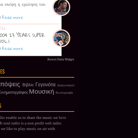
ια σκέψη η ερώτηση του
|
Read more
026
 2004 23 YEARS SUPER
VOL.1
|
Read more
Recent Posts Widget
IES
πόψεις
Γεγονότα
Βιβλίο
Διαγωνισμοί
Μουσική
Κινηματογράφος
Φωτογραφία
S
dio enable us to share the music we love
 soul radio is a non profit web radio.
we like to play music on air with