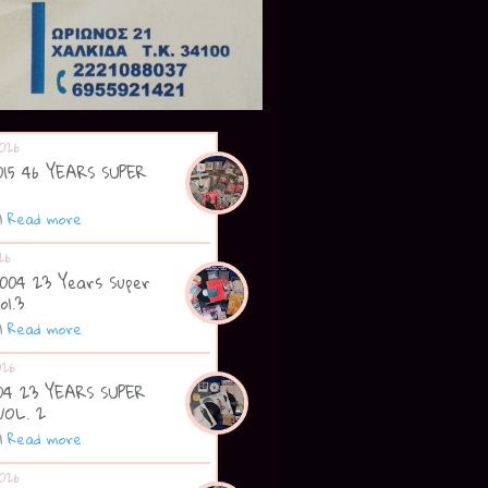
026
2015 46 YEARS SUPER
|
Read more
26
2004 23 Years Super
ol.3
|
Read more
026
004 23 YEARS SUPER
VOL. 2
|
Read more
026