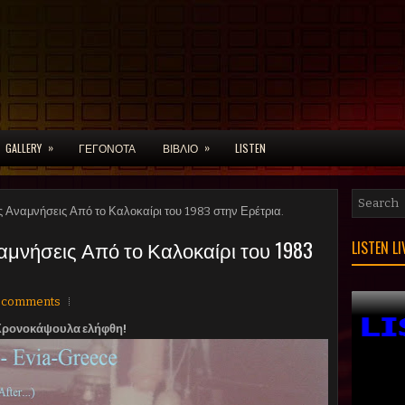
»
»
GALLERY
ΓΕΓΟΝΟΤΑ
ΒΙΒΛΙΟ
LISTEN
 Αναμνήσεις Από το Καλοκαίρι του 1983 στην Ερέτρια.
μνήσεις Από το Καλοκαίρι του 1983
LISTEN L
 comments
Χρονοκάψουλα ελήφθη!