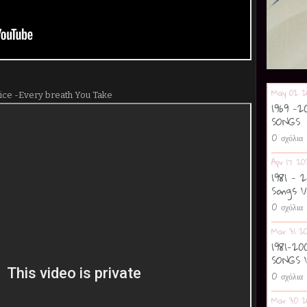
May 02 2
lice -Every breath You Take
1969 -
SONGS
0 σχόλια
Apr 17 20
1981 - 
Songs V
0 σχόλια
Mar 31 2
1981-2
SONGS 
0 σχόλια
Mar 30 2