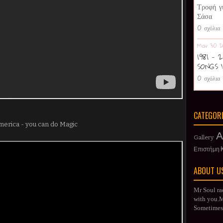
Τροφή γ
Σάσα
0 σχόλια
Mar 30 2
1981 -
SONGS 
0 σχόλια
CATEGOR
merica - you can do Magic
Α
Gallery
Επιστήμη
ABOUT U
Mr Soul ra
with you.Mr
Sometimes 