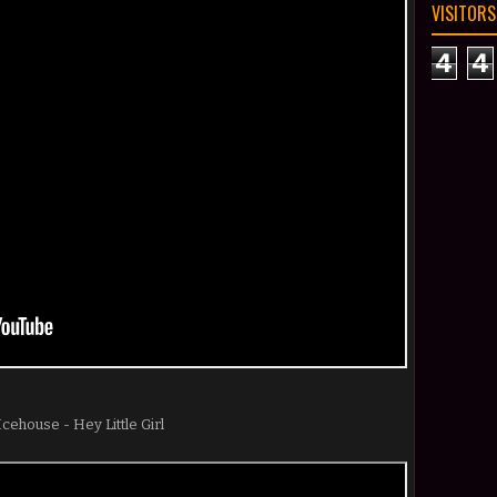
VISITORS
4
4
Icehouse - Hey Little Girl