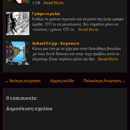
1.UB…
Read More
Γράφει το ρολόι
Καθώς τα χρόνια περνούν και το ρολόι της ζωής γράφει
έμαθα : ΌΤΙ το να μεγαλώνεις δεν σημαίνει μόνο να
<κλείνεις> χρόνια. ΌΤΙ το …
Read More
Robert Fripp - Exposure
Κάνω μια έτσι με το χέρι μου στην δισκοθήκη βινυλίου
,με τους Rock δίσκους και στην τύχη τραβάω αυτό το
άλμπουμ. Είναι περίπου μέσα της δεκ…
Read More
← Νεότερη ανάρτηση
Αρχική σελίδα
Παλαιότερη Ανάρτηση →
0 comments:
Δημοσίευση σχολίου