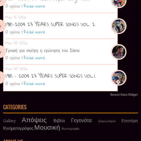
0 σχόλια
|
Read more
Mar 31 2026
1981-2004 23 YEARS SUPER SONGS VOL. 2
0 σχόλια
|
Read more
Mar 30 2026
Τροφή για σκέψη η ερώτηση του Σάσα
0 σχόλια
|
Read more
Mar 30 2026
1981 - 2004 23 YEARS SUPER SONGS VOL.1
0 σχόλια
|
Read more
Recent Posts Widget
CATEGORIES
Απόψεις
Γεγονότα
Βιβλίο
Gallery
Επιστήμη
Διαγωνισμοί
Μουσική
Κινηματογράφος
Φωτογραφία