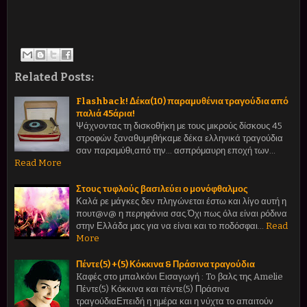
Related Posts:
Flashback! Δέκα(10) παραμυθένια τραγούδια από
παλιά 45άρια!
Ψάχνοντας τη δισκοθήκη με τους μικρούς δίσκους 45
στροφών ξαναθυμηθήκαμε δέκα ελληνικά τραγούδια
σαν παραμύθι,από την... ασπρόμαυρη εποχή των…
Read More
Στους τυφλούς βασιλεύει ο μονόφθαλμος
Καλά ρε μάγκες δεν πληγώνεται έστω και λίγο αυτή η
πουτ@ν@ η περηφάνια σας.Όχι πως όλα είναι ρόδινα
στην Ελλάδα μας για να είναι και το ποδόσφαι…
Read
More
Πέντε(5) +(5) Κόκκινα & Πράσινα τραγούδια
Kαφές στο μπαλκόνι Εισαγωγή : To βαλς της Amelie
Πέντε(5) Κόκκινα και πέντε(5) Πράσινα
τραγούδιαΕπειδή η ημέρα και η νύχτα το απαιτούν