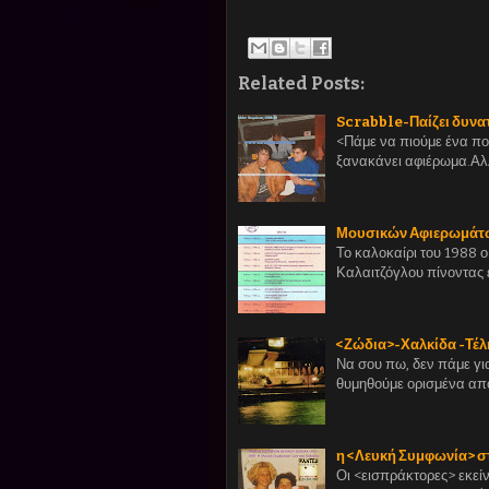
Related Posts:
Scrabble-Παίζει δυνα
<Πάμε να πιούμε ένα πο
ξανακάνει αφιέρωμα.Αλ
Μουσικών Αφιερωμάτων
Το καλοκαίρι του 1988 
Καλαιτζόγλου πίνοντας
<Ζώδια>-Χαλκίδα -Τέλ
Να σου πω, δεν πάμε γι
θυμηθούμε ορισμένα απ
η <Λευκή Συμφωνία> σ
Οι <εισπράκτορες> εκείν