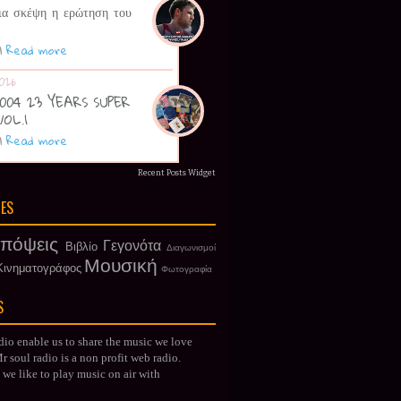
ια σκέψη η ερώτηση του
|
Read more
026
 2004 23 YEARS SUPER
VOL.1
|
Read more
Recent Posts Widget
IES
πόψεις
Γεγονότα
Βιβλίο
Διαγωνισμοί
Μουσική
Κινηματογράφος
Φωτογραφία
S
dio enable us to share the music we love
 soul radio is a non profit web radio.
we like to play music on air with