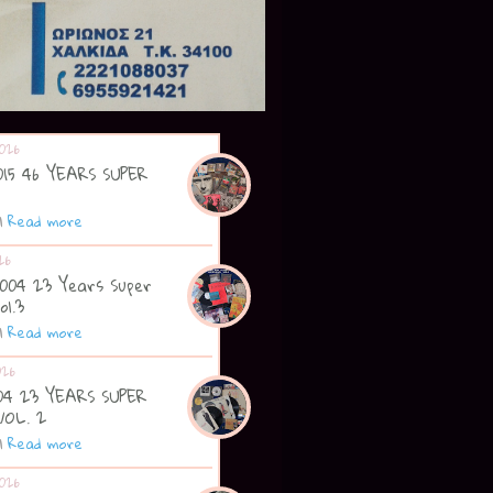
026
2015 46 YEARS SUPER
|
Read more
26
2004 23 Years Super
ol.3
|
Read more
026
004 23 YEARS SUPER
VOL. 2
|
Read more
026