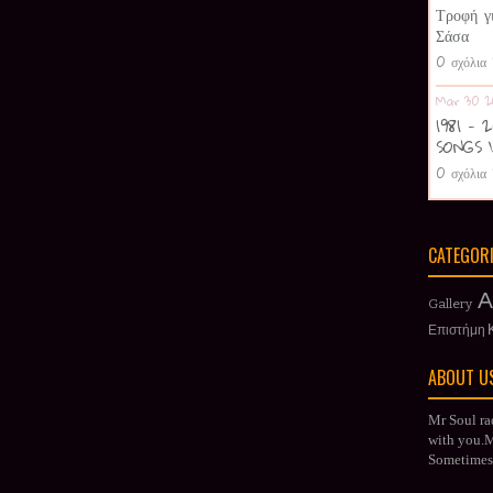
Τροφή γ
Σάσα
0 σχόλια
Mar 30 2
1981 -
SONGS 
0 σχόλια
CATEGOR
Α
Gallery
Επιστήμη
ABOUT U
Mr Soul ra
with you.Mr
Sometimes 