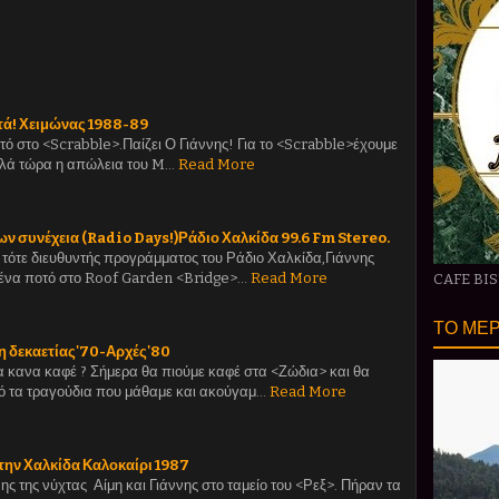
τά! Χειμώνας 1988-89
τό στο <Scrabble>.Παίζει Ο Γιάννης! Για το <Scrabble>έχουμε
λά τώρα η απώλεια του M…
Read More
 συνέχεια (Radio Days!)Ράδιο Χαλκίδα 99.6 Fm Stereo.
ο τότε διευθυντής προγράμματος του Ράδιο Χαλκίδα,Γιάννης
 ένα ποτό στο Roof Garden <Bridge>…
Read More
CAFE BI
ΤΟ ΜΕΡ
η δεκαετίας'70-Αρχές'80
α κανα καφέ ? Σήμερα θα πιούμε καφέ στα <Ζώδια> και θα
ό τα τραγούδια που μάθαμε και ακούγαμ…
Read More
την Χαλκίδα Καλοκαίρι 1987
ης της νύχτας Αίμη και Γιάννης στο ταμείο του <Ρεξ>. Πήραν τα