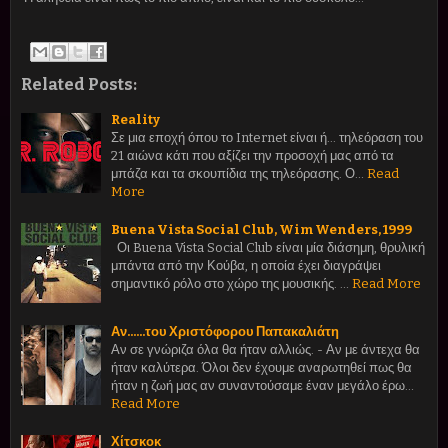
Related Posts:
Reality
Σε μια εποχή όπου το Internet είναι ή... τηλεόραση του
21 αιώνα κάτι που αξίζει την προσοχή μας από τα
μπάζα και τα σκουπίδια της τηλεόρασης. Ο…
Read
More
Buena Vista Social Club, Wim Wenders, 1999
Οι Buena Vista Social Club είναι μία διάσημη, θρυλική
μπάντα από την Κούβα, η οποία έχει διαγράψει
σημαντικό ρόλο στο χώρο της μουσικής. …
Read More
Αν......του Χριστόφορου Παπακαλιάτη
Αν σε γνώριζα όλα θα ήταν αλλιώς. - Αν με άντεχα θα
ήταν καλύτερα. Όλοι δεν έχουμε αναρωτηθεί πως θα
ήταν η ζωή μας αν συναντούσαμε έναν μεγάλο έρω…
Read More
Χίτσκοκ