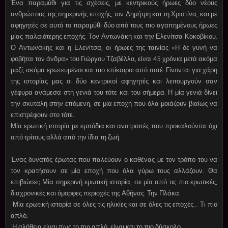
Ένα παραμύθι για τις σχέσεις, με κεντρικούς ήρωες δύο νέους
ανθρώπους της σημερινής εποχής, τον Δημήτρη και τη Χριστίνα, και με
αφηγητές σε αυτό το παραμύθι δύο από τους πιο αγαπημένους ήρωες
μίας παλαιότερης εποχής. Τον Αντωνάκη και την Ελενίτσα Κοκοβίκου.
Ο Αντωνάκης και η Ελενίτσα, οι ήρωες της ταινίας «Η δε γυνή να
φοβήται τον άνδρα» του Γιώργου Τζαβέλλα, είναι 45 χρόνια μετά ακόμα
μαζί, ακόμα ερωτευμένοι και πιο επίκαιροι από ποτέ. Γίνονται για χάρη
της ιστορίας μας οι δύο κεντρικοί αφηγητές και λειτουργούν σαν
γέφυρα ανάμεσα στη γενιά του τότε και του σήμερα. Η μία γενιά δίνει
την σκυτάλη στην επόμενη, σε μία εποχή που όλα μοιάζουν βιαίως να
επιστρέφουν στο τότε.
Μία ερωτική ιστορία με εμπόδια και ανατροπές που προκαλούνται όχι
από τρίτους αλλά από την ίδια τη ζωή.
Ένας δυνατός έρωτας που παλεύουν ο καθένας με τον τρόπο του να
τον κρατήσουν σε μία εποχή που όλα γύρω τους αλλάζουν. Θα
επιβιώσει; Μία σημερινή ερωτική ιστορία, σε μία από τις πιο ερωτικές,
διαχρονικές και όμορφες περιοχές της Αθήνας. Την Πλάκα.
Μία ερωτική ιστορία σε όλες τις ηλικίες και σε όλες τις εποχές… Τι πιο
απλό;
Η αλήθεια είναι πως το πιο απλό, είναι και το πιο δύσκολο…