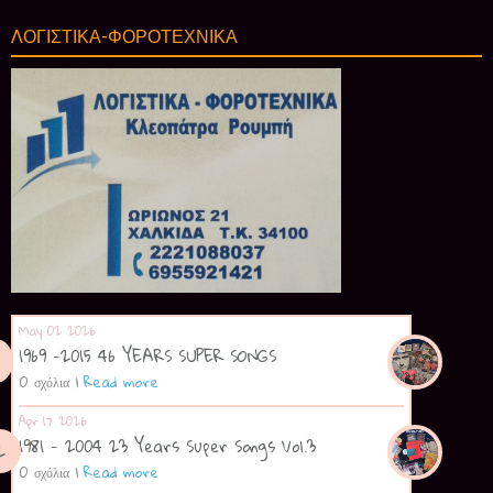
ΛΟΓΙΣΤΙΚΑ-ΦΟΡΟΤΕΧΝΙΚΑ
May 02 2026
1969 -2015 46 YEARS SUPER SONGS
0 σχόλια
|
Read more
Apr 17 2026
1981 - 2004 23 Years Super Songs Vol.3
0 σχόλια
|
Read more