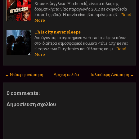
Χίτσκοκ (αγγλικά: Hitchcock), είναι ο τίτλος της
δραματικής ταινίας παραγωγής 2012 σε σκηνοθεσία
Σάσα Τζερβάζι. Η ταινία είναι βασισμένη στο βι…
Read
More
This city never sleeps
Ακούγοντας το αγαπημένο web radio πέφτω πάνω
στο ιδιαίτερα ατμοσφαιρικό κομμάτι <This City never
sleeps> των Eurythmics και θέλοντας και μ…
Read
More
← Νεότερη ανάρτηση
Αρχική σελίδα
Παλαιότερη Ανάρτηση →
0 comments:
Δημοσίευση σχολίου