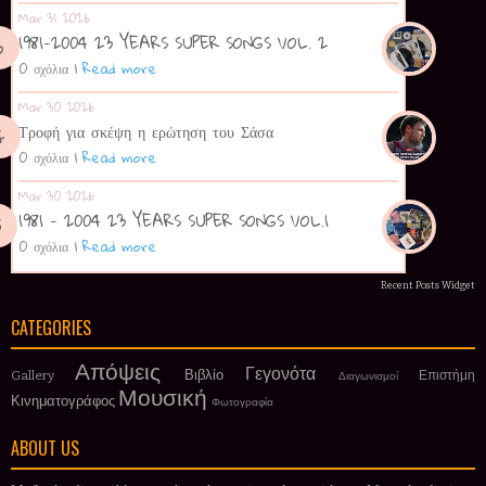
Mar 31 2026
1981-2004 23 YEARS SUPER SONGS VOL. 2
0 σχόλια
|
Read more
Mar 30 2026
Τροφή για σκέψη η ερώτηση του Σάσα
0 σχόλια
|
Read more
Mar 30 2026
1981 - 2004 23 YEARS SUPER SONGS VOL.1
0 σχόλια
|
Read more
Recent Posts Widget
CATEGORIES
Απόψεις
Γεγονότα
Βιβλίο
Gallery
Επιστήμη
Διαγωνισμοί
Μουσική
Κινηματογράφος
Φωτογραφία
ABOUT US