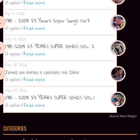
0 σχόλια
|
Read more
Apr 17 2026
1981 - 2004 23 Years Super Songs Vol.3
0 σχόλια
|
Read more
Mar 31 2026
1981-2004 23 YEARS SUPER SONGS VOL. 2
0 σχόλια
|
Read more
Mar 30 2026
Τροφή για σκέψη η ερώτηση του Σάσα
0 σχόλια
|
Read more
Mar 30 2026
1981 - 2004 23 YEARS SUPER SONGS VOL.1
0 σχόλια
|
Read more
Recent Posts Widget
CATEGORIES