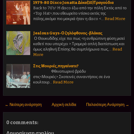
1979-80 Disco Jonatta Δέκα(10)Τραγούδια
Back to 70's! Η disco έξω από την πόλη.Εκτός από το
<Top Hat>,που εθεωρείτο ντίσκο εκτός της
πόλης,ακόμα πιο μακριά ήταν η disco <…
Read More
Jealous Guys-Ο ζηλόφθονος-βλάκας
Ο Θουκυδίδης είχε πει πως <η ανθρώπινη φύση μισεί
καθετί που υπερέχει >.Τρομερά απλή διαπίστωση και
όμως αληθινή.Επίσης θα συμπλήρωνα πως,…
Read
More
Στις Μουριές,πηγαίνατε?
Φθινοπωρινό βράδυ
στις<Μουριές>.Σκοτεινές συναντήσεις σε ένα
κουλτουρ…
Read More
← Νεότερη ανάρτηση
Αρχική σελίδα
Παλαιότερη Ανάρτηση →
0 comments:
Δημοσίευση σχολίου