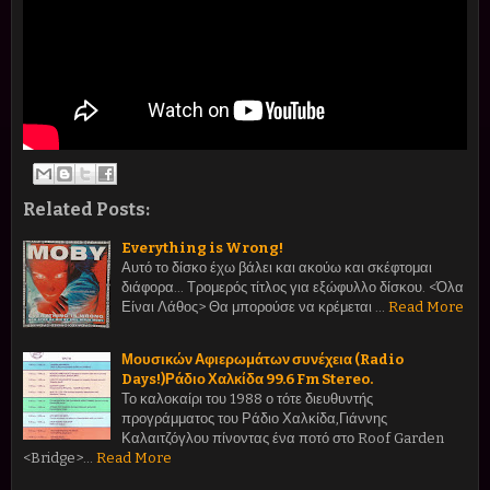
Related Posts:
Everything is Wrong!
Αυτό το δίσκο έχω βάλει και ακούω και σκέφτομαι
διάφορα... Τρομερός τίτλος για εξώφυλλο δίσκου. <Όλα
Είναι Λάθος> Θα μπορούσε να κρέμεται …
Read More
Μουσικών Αφιερωμάτων συνέχεια (Radio
Days!)Ράδιο Χαλκίδα 99.6 Fm Stereo.
Το καλοκαίρι του 1988 ο τότε διευθυντής
προγράμματος του Ράδιο Χαλκίδα,Γιάννης
Καλαιτζόγλου πίνοντας ένα ποτό στο Roof Garden
<Bridge>…
Read More