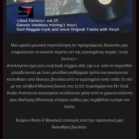
Μια ωριαία μουσική περιπλάνηση σε προηγούμενες δεκαετίες μας
επιφυλάσσει το εικοστό πέμπτο σετ της αγαπημένης σειράς <soul
factory>.
Ασύλληπτοι ήχοι jazz,soul,funk,reggae,dub,rap κ.α. από το παρελθόν
μπερδεύονται με έναν μοναδικό,αυθόρμητο τρόπο και ακούγονται
κατευθείαν από δίσκους βινυλίου από το αγαπημένο web radio.Tο σετ
με την αληθινή Μουσική ξεκινά στις 12.00 το μεσημέρι στο Mr Soul
Radio.Απίστευτα ακούσματα αναδύονται μέσα από το χρονοντούλαπο
μιας ιδιαίτερης Μουσικής ιστορίας καθώς μας περιβάλλει η αύρα του
Ιούλη.
Κείμενο,Φώτο & Μουσικές επιλογές από την προσωπική μας
δισκοθήκη βινυλίου: