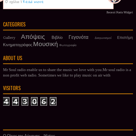
0 σχόλια
|
Read more
Recent Posts Widget
CATEGORIES
Απόψεις
Γεγονότα
Βιβλίο
Gallery
Επιστήμη
Διαγωνισμοί
Μουσική
Κινηματογράφος
Φωτογραφία
ABOUT US
Mr Soul radio enable us to share the music we love with you.Mr soul radio is a
non profit web radio. Sometimes we like to play music on air with
VISITORS
4
4
3
0
6
2
Ο Οίκος της Δύναμης - Pilates