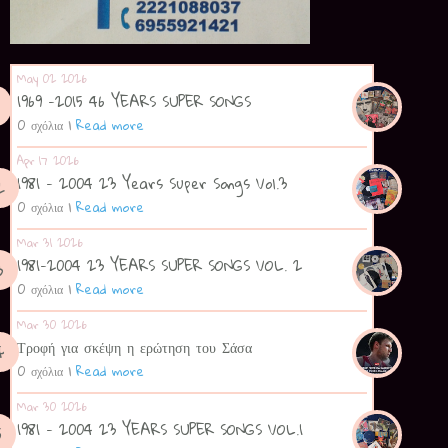
May 02 2026
1969 -2015 46 YEARS SUPER SONGS
0 σχόλια
|
Read more
Apr 17 2026
1981 - 2004 23 Years Super Songs Vol.3
0 σχόλια
|
Read more
Mar 31 2026
1981-2004 23 YEARS SUPER SONGS VOL. 2
0 σχόλια
|
Read more
Mar 30 2026
Τροφή για σκέψη η ερώτηση του Σάσα
0 σχόλια
|
Read more
Mar 30 2026
1981 - 2004 23 YEARS SUPER SONGS VOL.1