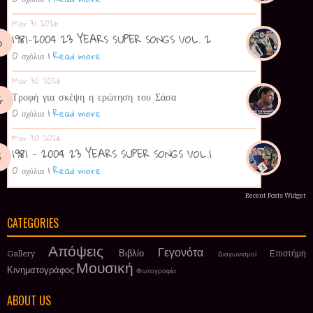
Mar 31 2026
1981-2004 23 YEARS SUPER SONGS VOL. 2
0 σχόλια
|
Read more
Mar 30 2026
Τροφή για σκέψη η ερώτηση του Σάσα
0 σχόλια
|
Read more
Mar 30 2026
1981 - 2004 23 YEARS SUPER SONGS VOL.1
0 σχόλια
|
Read more
Recent Posts Widget
CATEGORIES
Απόψεις
Γεγονότα
Βιβλίο
Gallery
Επιστήμη
Διαγωνισμοί
Μουσική
Κινηματογράφος
Φωτογραφία
ABOUT US