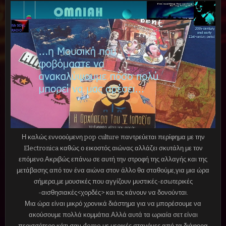
Η καλώς εννοούμενη pop culture παντρεύεται περίφημα με την
Electronica καθώς ο εικοστός αιώνας αλλάζει σκυτάλη με τον
επόμενο.Ακριβώς επάνω σε αυτή την στροφή της αλλαγής και της
μετάβασης από τον ένα αιώνα στον άλλο θα σταθούμε,για μια ώρα
σήμερα,με μουσικές που αγγίζουν μυστικές-εσωτερικές
-αισθησιακές<χορδές> και τις κάνουν να δονούνται.
Μια ώρα είναι μικρό χρονικά διάστημα για να μπορέσουμε να
ακούσουμε πολλά κομμάτια.Αλλά αυτά τα ωριαία σετ είναι
περισσότερο κάτι σαν demo με μερικές σταγόνες από τα διάφορα