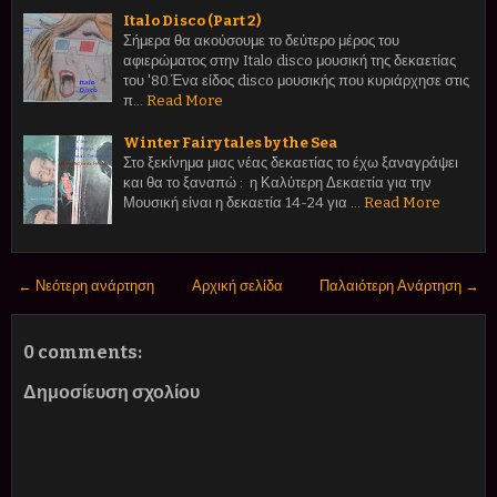
Italo Disco (Part 2)
Σήμερα θα ακούσουμε το δεύτερο μέρος του
αφιερώματος στην Italo disco μουσική της δεκαετίας
του '80.Ένα είδος disco μουσικής που κυριάρχησε στις
π…
Read More
Winter Fairy tales by the Sea
Στο ξεκίνημα μιας νέας δεκαετίας το έχω ξαναγράψει
και θα το ξαναπώ : η Καλύτερη Δεκαετία για την
Μουσική είναι η δεκαετία 14-24 για …
Read More
← Νεότερη ανάρτηση
Αρχική σελίδα
Παλαιότερη Ανάρτηση →
0 comments:
Δημοσίευση σχολίου