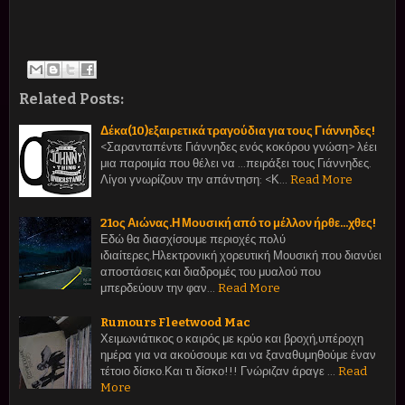
Related Posts:
Δέκα(10)εξαιρετικά τραγούδια για τους Γιάννηδες!
<Σαρανταπέντε Γιάννηδες ενός κοκόρου γνώση> λέει
μια παροιμία που θέλει να ...πειράξει τους Γιάννηδες.
Λίγοι γνωρίζουν την απάντηση: <Κ…
Read More
21ος Αιώνας.Η Μουσική από το μέλλον ήρθε...χθες!
Εδώ θα διασχίσουμε περιοχές πολύ
ιδιαίτερες.Ηλεκτρονική χορευτική Μουσική που διανύει
αποστάσεις και διαδρομές του μυαλού που
μπερδεύουν την φαν…
Read More
Rumours Fleetwood Mac
Χειμωνιάτικος ο καιρός με κρύο και βροχή,υπέροχη
ημέρα για να ακούσουμε και να ξαναθυμηθούμε έναν
τέτοιο δίσκο.Και τι δίσκο!!! Γνώριζαν άραγε …
Read
More