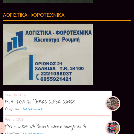
ΛΟΓΙΣΤΙΚΑ-ΦΟΡΟΤΕΧΝΙΚΑ
May 02 2026
1969 -2015 46 YEARS SUPER SONGS
0 σχόλια
|
Read more
Apr 17 2026
1981 - 2004 23 Years Super Songs Vol.3
0 σχόλια
|
Read more