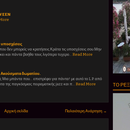
OWEEN
 More
α υποσχέσεις
που δεν μπορείς να κρατήσεις.Κράτα τις υποσχέσεις σου.Μην
ήκει και πάντα βοήθα τους λιγότερο τυχερο…
Read More
α Ακούσματα δωματίου.
 Μια μπάντα που... επιστρέφει για πάντα! με αυτό το L.P. από
ΤΟ ΡΕΞ
τα της παγκόσμιας πειραματικής jazz και π…
Read More
Αρχική σελίδα
Παλαιότερη Ανάρτηση →