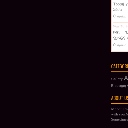
Τροφή γ
Σάσα
0 σχόλια
Mar 30 2
1981 -
SONGS 
0 σχόλια
CATEGOR
Α
Gallery
Επιστήμη
ABOUT U
Mr Soul ra
with you.Mr
Sometimes 