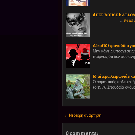
dEEP hOUSE hALL
…
Read
Δέκα(10) τραγούδια γι
Μην κάνεις υποσχέσεις 
παίρνεις ότι δεν σου αν
Ιδιαίτερα Χειμωνιάτικ
Ο ρομαντικός πολεμιστής
το 1976.Σπουδαία ονόμα
← Νεότερη ανάρτηση
0 comments: