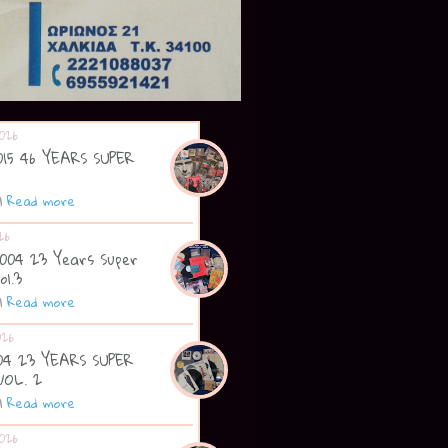
026
2015 46 YEARS SUPER
|
Read more
26
2004 23 Years Super
ol.3
|
Read more
026
004 23 YEARS SUPER
VOL. 2
|
Read more
026