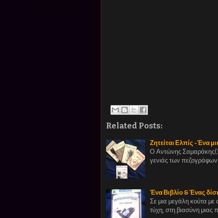
Related Posts:
Ζητείται Ελπίς -Ένα 
Ο Αντώνης Σαμαράκης(1
γενιάς των πεζογράφων.
Ένα Βιβλίο & Ένας δίσ
Σε μια μεγάλη κούτα με
τύχη, στη βιασύνη μιας 