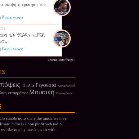
ια σκέψη η ερώτηση του
|
Read more
026
 2004 23 YEARS SUPER
VOL.1
|
Read more
Recent Posts Widget
IES
πόψεις
Γεγονότα
Βιβλίο
Διαγωνισμοί
Μουσική
Κινηματογράφος
Φωτογραφία
S
dio enable us to share the music we love
 soul radio is a non profit web radio.
we like to play music on air with