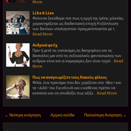
More
Like & Lies
Φαίνεται ξεκάθαρα πια πως η αρχή της τρίτης χιλιετίας
χαρακτηρίζεται ως διαδικτυακή εποχή.Η εξάπλωση
των δικτύων υπολογιστών πραγματοποιείται με τ…
Read More
Ανδρικά φετίχ
Πριν ή μετά τις νοσοκόμες,τις δικηγορίνες και τις
δασκάλες μια από τις σεξουαλικές φαντασιώσεις των
ανδρών είναι και οι καμαριέρες.Δεν είναι τυχαί…
Read
More
Πως να αναγνωρίζετε τους Κακούς φίλους
Φιλία, ένα προνόμιο που δεν χαρίζεται στα <like> και
τα <Add> του Facebook και ο καθένας πρέπει να
κοπιάσει και να αποδείξει πως αξίζε…
Read More
← Νεότερη ανάρτηση
Αρχική σελίδα
Παλαιότερη Ανάρτηση →