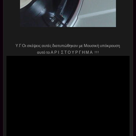
Υ.Γ:Οι σκέψεις αυτές διατυπώθηκαν με Μουσική υπόκρουση
αυτό το Α Ρ Ι Σ Τ Ο Υ Ρ Γ Η Μ Α !!!