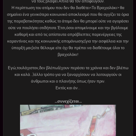
να τους βλάψει.Απλά θα τον αποφεύγουν.
Η περίπτωση του ατόμου που δεν θα διαθέτει<Το Βραχιολάκι> θα
σημαίνει ένα γενικότερο κοινωνικό αποκλεισμό που θα αγγίζει τα όρια
της παραβατικότητας καθώς το άτομο δεν θα μπορεί ούτε να αγοράσει
ούτε να πουλήσει οτιδήποτε.Έτσι,όσοι απομείνουμε και την βγάλουμε
καθαρή και από τις απίστευτα απρόβλεπτες παρενέργειες της
καραντίνας και της κοινωνικής απομόνωσης(για την ασφάλεια και την
ύπαρξή μας)είτε θέλουμε είτε όχι θα πρέπει να διαθέτουμε όλοι το
βραχιολάκι!
Εγώ,τουλάχιστον,δεν βλέπω(έχουν περάσει τα χρόνια και δεν βλέπω
και καλά...)άλλο τρόπο για να ξαναρχίσουν να λειτουργούν οι
άνθρωποι και ο πλανήτης όπως ήταν πριν.
Εκτός και άν...
...συνεχίζεται...