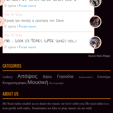
0 σχόλια
|
Read more
Mar 30 2026
Τροφή για σκέψη η ερώτηση του Σάσα
0 σχόλια
|
Read more
Mar 30 2026
1981 - 2004 23 YEARS SUPER SONGS VOL.1
0 σχόλια
|
Read more
Recent Posts Widget
CATEGORIES
Απόψεις
Γεγονότα
Βιβλίο
Gallery
Επιστήμη
Διαγωνισμοί
Μουσική
Κινηματογράφος
Φωτογραφία
ABOUT US
Mr Soul radio enable us to share the music we love with you.Mr soul radio is a
non profit web radio. Sometimes we like to play music on air with