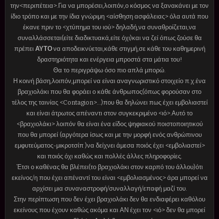
την<περιπέτεια>.Για να μπορέσει,λοιπόν,ο κόσμος να ξανακάνει με τον
ίδιο τρόπο και με την ίδια γνώριμη <αίσθηση ασφάλειας> όλα αυτά που
έκανε πριν το <χτύπημα του ιού> δηλαδή,να συναθροίζεται,να
συναλλάσσεται(είτε διαδικτυακά,είτε όχι)και να ζεί όπως ζούσε θα
πρέπει
ΑΥΤΟ
να αποδεικνύεται,κάθε στιγμή,σε κάθε του καθημερινή
δραστηριότητα και ενέργεια μπροστά στα μάτια του!
Θα το περιγράψω όσο πιο απλά μπορώ.
Η κοινή βάση,λοιπόν,μπορεί να είναι αναγνωριστικό στοιχείο π.χ.ένα
βραχιολάκι που θα φοράει ο κάθε άνθρωπος(όπως φορούσαν στο
τέλος της ταινίας <Contagion>...)που θα δηλώνει πως έχει εμβολιαστεί
και είναι άτρωτος απέναντι στον συγκεκριμένο <ιό>.Αυτό το
<βραχιολάκι> λοιπόν θα είναι ένα είδος ψηφιακού ποιστοποιητικού
που θα μπορεί (αργότερα ίσως και με την μορφή ενός ανθρώπινου
εμφυτεύματος-μικροτσίπ )να δείχνει άμεσα ποιός έχει <εμβολιαστεί>
και ποιός όχι καθώς και πολλές άλλες πληροφορίες.
Έτσι ο καθένας θα βλέπει(το βραχιολάκι στον καρπό του άλλου)ότι
εκείνος/η που έχει απέναντί του είναι <εμβολιασμένος> άρα μπορεί να
αρχίσει μια συναναστροφή/συναλλαγή/επαφή μαζί του.
Στην περίπτωση που δεν έχει βραχιολάκι δεν θα ενδιαφέρει καθόλου
εκείνους που έχουν καθώς ακόμα και ΑΝ έχει τον <ιό> δεν θα μπορεί