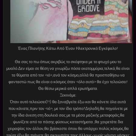
Ένας Πλανήτης Κάτω Από Έναν Ηλεκτρονικό Εγκέφαλο!
Θα σας το πω όπως ακριβώς το σκέφτηκα με το φτωχό μου το
μυαλό.Δεν είμαι σε θέση να γνωρίζω πόσα εκατομμύρια,τελικά,θα είναι
τα θύματα από τον <ιό>,ανά τον κόσμο,αλλά θα προσπαθήσω να
φανταστώ πως θα είναι ο κόσμος όταν <όλο αυτό> θα έχει τελειώσει!
Θα θέσω μερικά απλά ερωτήματα.
Ξεκινάμε:
Όταν αυτό τελειώσει(?!) θα ξαναβγείτε έξω και θα κάνετε όλα αυτά
που κάνατε,πριν τον <ιό>, με τον ίδιο τρόπο?Δηλαδή,θα πηγαίνετε με
την ίδια άνεση στη δουλειά σας με τα μέσα μαζικής μεταφοράς,θα
ψωνίζετε από τα πάσης φύσεως καταστήματα ,θα χαιρετάτε δια
χειραψίας τον άλλον,θα βρίσκεστε όπου θα υπάρχει πολύς κόσμος,θα
τρώτε έξω,θα πιάνετε,θα ακουμπάτε τους άλλους-χωρίς γάντια,μάσκες