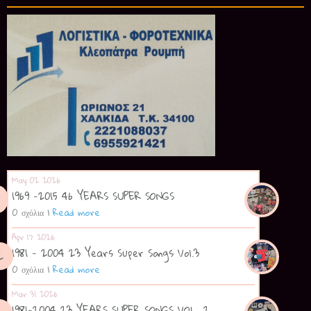
May 02 2026
1969 -2015 46 YEARS SUPER SONGS
0 σχόλια
|
Read more
Apr 17 2026
1981 - 2004 23 Years Super Songs Vol.3
0 σχόλια
|
Read more
Mar 31 2026
1981-2004 23 YEARS SUPER SONGS VOL. 2