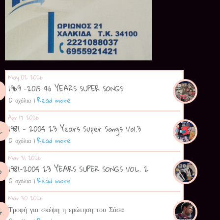
May 02 2026
1969 -2015 46 YEARS SUPER SONGS
0 σχόλια
|
Read more
Apr 17 2026
1981 - 2004 23 Years Super Songs Vol.3
0 σχόλια
|
Read more
Mar 31 2026
1981-2004 23 YEARS SUPER SONGS VOL. 2
0 σχόλια
|
Read more
Mar 30 2026
Τροφή για σκέψη η ερώτηση του Σάσα