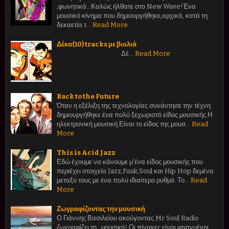
,φωνητικά...Καλώς ήλθατε στο New Wave!Ένα
μουσικό κίνημα που δημιουργήθηκε,αρχικά, κατά τη
δεκαετία τ…
Read More
Δέκα(10) tracks με βιολιά
Δέ…
Read More
Back to the Future
Όταν η εξέλιξη της τεχνολογίας συνάντησε την τέχνη
δημιουργήθηκε ένα πολύ ξεχωριστό είδος μουσικής.Η
ηλεκτρονική μουσική.Είναι το είδος της μουσ…
Read
More
This is Acid Jazz
Εδώ έχουμε να κάνουμε μ'ένα είδος μουσικής που
περιέχει στοιχεία Jazz,Funk,Soul και Hip Hop δεμένα
μεταξύ τους με ένα πολύ ιδιαίτερο ρυθμό. Το…
Read
More
Ζωγραφίζοντας την μουσική
Ο Γιάννης Βασιλείου ακούγοντας Mr Soul Radio
ζωγραφίζει τη...μουσική! Οι πίνακες είναι φτιαγμένοι