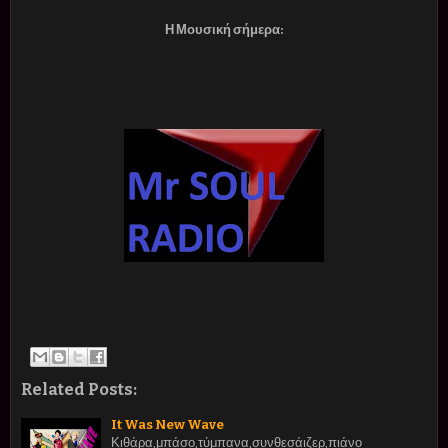
Η Μουσική σήμερα:
Related Posts:
It Was New Wave
Κιθάρα,μπάσο,τύμπανα,συνθεσάιζερ,πιάνο