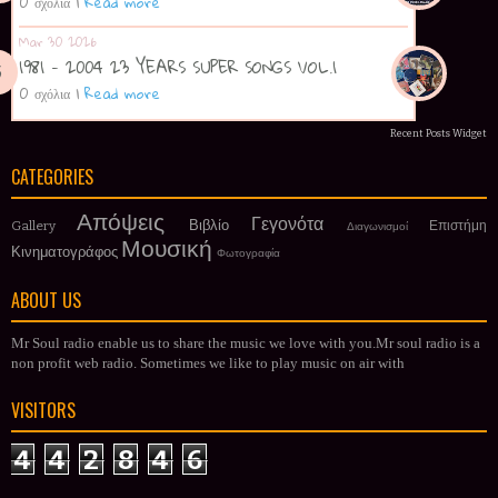
0 σχόλια
|
Read more
Mar 30 2026
1981 - 2004 23 YEARS SUPER SONGS VOL.1
0 σχόλια
|
Read more
Recent Posts Widget
CATEGORIES
Απόψεις
Γεγονότα
Βιβλίο
Gallery
Επιστήμη
Διαγωνισμοί
Μουσική
Κινηματογράφος
Φωτογραφία
ABOUT US
Mr Soul radio enable us to share the music we love with you.Mr soul radio is a
non profit web radio. Sometimes we like to play music on air with
VISITORS
4
4
2
8
4
6