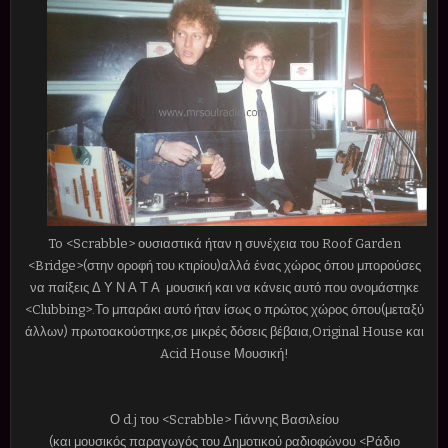
To <Scrabble> ουσιαστικά ήταν η συνέχεια του Roof Garden
<Bridge>(στην οροφή του κτιρίου)αλλά ένας χώρος όπου μπορούσες
να παίξεις Δ Υ Ν Α Τ Α μουσική και να κάνεις αυτό που ονομάστηκε
<Clubbing>.Το μπαράκι αυτό ήταν ίσως ο πρώτος χώρος όπου(μεταξύ
άλλων) πρωτοακούστηκε,σε μικρές δόσεις βέβαια,Original House και
Acid House Μουσική!
Ο d.j του <Scrabble> Γιάννης Βασιλείου
(και μουσικός παραγωγός του Δημοτικού ραδιοφώνου <Ράδιο