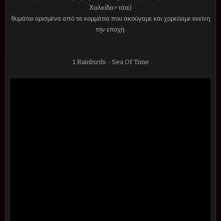
Χαλκίδα> τότε)
θυμάται ορισμένα από τα κομμάτια που ακούγαμε και χορεύαμε εκείνη
την εποχή.
1.Rainbirds - Sea Of Time