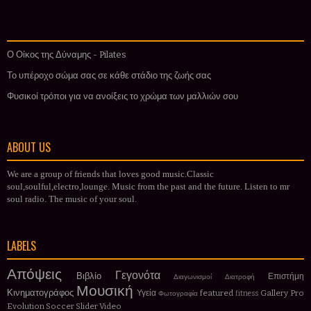
Ο Οίκος της Δύναμης - Pilates
Το υπέροχο σώμα σας σε κάθε στάδιο της ζωής σας
Φυσικοί τρόποι για να ανοίξεις το χρώμα των μαλλιών σου
ABOUT US
We are a group of friends that loves good music.Classic
soul,soulful,electro,lounge. Music from the past and the future. Listen to mr
soul radio. The music of your soul.
LABELS
Απόψεις
Γεγονότα
Βιβλίο
Επιστήμη
Διαγωνισμοί
Διατροφή
Μουσική
Κινηματογράφος
Υγεία
featured
Gallery
Pro
Φωτογραφία
fitness
Evolution Soccer
Slider
Video