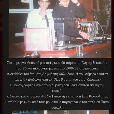
Στο σημερινό Μουσικό μας αφιέρωμα θα πάμε στα τέλη της δεκαετίας
του '80 και πιο συγκεκριμένα στο 1988-89 στο μπαράκι
<Scrabble>του Σταμάτη Δαφνή στη Χαλκίδα(εκεί που σήμερα είναι τα
παγωτά <Δωδώνη> και το <Play Room> του cafe' Cinema.)
Οι φωτογραφίες είναι από ένα party του νεοσύστατου,εκείνη την
εποχή,
ραδιοφωνικού σταθμού <Ράδιο 1>που είχε γίνει εκεί.Στην Κονσόλα του
Scrabble με έναν από τους μουσικούς παραγωγούς του σταθμού Πάνο
Τσακάλη.