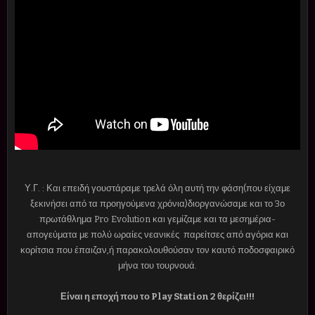
Υ.Γ. : Και επειδή γουστάραμε τρελά όλη αυτή την φάση(που είχαμε
ξεκινήσει από τα προηγούμενα χρόνια)διοργανώσαμε και το 3ο
πρωτάθλημα Pro Evolution και γεμίζαμε και τα μεσημέρια-
απογεύματα με πολύ ωραίες νεανικές παρείτσες από αγόρια και
κορίτσια που έπαιζαν,ή παρακολουθούσαν τον καυτό ποδοσφαιρικό
μήνα του τουρνουά.
Είναι η εποχή που το Play Station 2 θερίζει!!!