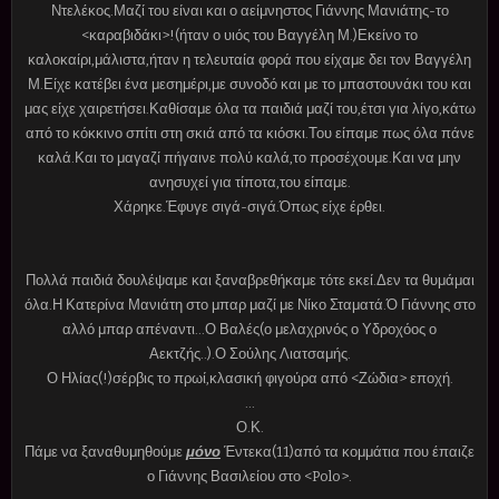
Ντελέκος.Μαζί του είναι και ο αείμνηστος Γιάννης Μανιάτης-το
<καραβιδάκι>!(ήταν ο υιός του Βαγγέλη Μ.)Εκείνο το
καλοκαίρι,μάλιστα,ήταν η τελευταία φορά που είχαμε δει τον Βαγγέλη
Μ.Είχε κατέβει ένα μεσημέρι,με συνοδό και με το μπαστουνάκι του και
μας είχε χαιρετήσει.Καθίσαμε όλα τα παιδιά μαζί του,έτσι για λίγο,κάτω
από το κόκκινο σπίτι στη σκιά από τα κιόσκι.Του είπαμε πως όλα πάνε
καλά.Και το μαγαζί πήγαινε πολύ καλά,το προσέχουμε.Και να μην
ανησυχεί για τίποτα,του είπαμε.
Χάρηκε.Έφυγε σιγά-σιγά.Όπως είχε έρθει.
Πολλά παιδιά δουλέψαμε και ξαναβρεθήκαμε τότε εκεί.Δεν τα θυμάμαι
όλα.Η Κατερίνα Μανιάτη στο μπαρ μαζί με Νίκο Σταματά.Ό Γιάννης στο
αλλό μπαρ απέναντι...Ο Βαλές(ο μελαχρινός ο Υδροχόος ο
Αεκτζής..).Ο Σούλης Λιατσαμής.
Ο Ηλίας(!)σέρβις το πρωί,κλασική φιγούρα από <Ζώδια> εποχή.
...
Ο.Κ.
Πάμε να ξαναθυμηθούμε
μόνο
Έντεκα(11)από τα κομμάτια που έπαιζε
ο Γιάννης Βασιλείου στο <Polo>.