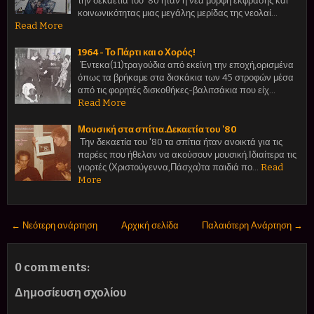
την δεκαετία του '80 ήταν η νέα μορφή έκφρασης και
κοινωνικότητας μιας μεγάλης μερίδας της νεολαί…
Read More
1964 - Το Πάρτι και ο Χορός!
Έντεκα(11)τραγούδια από εκείνη την εποχή,ορισμένα
όπως τα βρήκαμε στα δισκάκια των 45 στροφών μέσα
από τις φορητές δισκοθήκες-βαλιτσάκια που είχ…
Read More
Μουσική στα σπίτια.Δεκαετία του '80
Την δεκαετία του '80 τα σπίτια ήταν ανοικτά για τις
παρέες που ήθελαν να ακούσουν μουσική.Ιδιαίτερα τις
γιορτές (Χριστούγεννα,Πάσχα)τα παιδιά πο…
Read
More
← Νεότερη ανάρτηση
Αρχική σελίδα
Παλαιότερη Ανάρτηση →
0 comments:
Δημοσίευση σχολίου