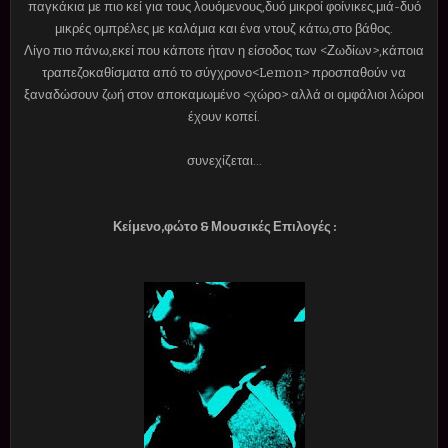
παγκάκια με πιο κεί για τους λουόμενους,δυό μικροί φοίνικες,μιά-δυό
μικρές ομπρέλες με καλάμια και ένα ντουζ κάτω,στο βάθος.
Λίγο πιο πάνω,εκεί που κάποτε ήταν η είσοδος των <Ζωδίων>,κάποια
τραπεζοκαθίσματα από το σύγχρονο<Lemon> προσπαθούν να
ξαναδώσουν ζωή στον αποκαμωμένο <χώρο> αλλά οι ομφάλιοι λώροι
έχουν κοπεί.
συνεχίζεται...
Κείμενο,φώτο & Μουσικές Επιλογές :