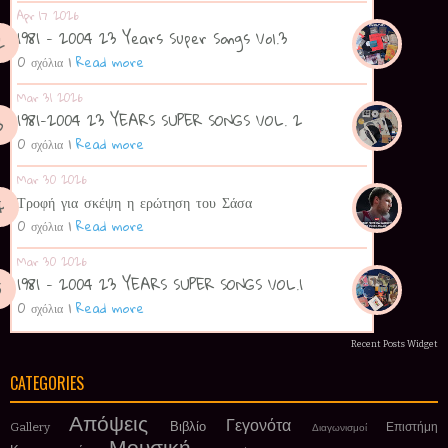
Apr 17 2026
1981 - 2004 23 Years Super Songs Vol.3
0 σχόλια
|
Read more
Mar 31 2026
1981-2004 23 YEARS SUPER SONGS VOL. 2
0 σχόλια
|
Read more
Mar 30 2026
Τροφή για σκέψη η ερώτηση του Σάσα
0 σχόλια
|
Read more
Mar 30 2026
1981 - 2004 23 YEARS SUPER SONGS VOL.1
0 σχόλια
|
Read more
Recent Posts Widget
CATEGORIES
Απόψεις
Γεγονότα
Βιβλίο
Gallery
Επιστήμη
Διαγωνισμοί