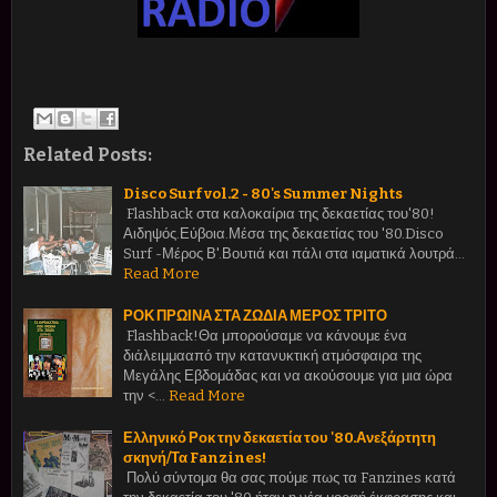
Related Posts:
Disco Surf vol.2 - 80's Summer Nights
Flashback στα καλοκαίρια της δεκαετίας του'80!
Αιδηψός.Εύβοια.Μέσα της δεκαετίας του '80.Disco
Surf -Μέρος Β'.Βουτιά και πάλι στα ιαματικά λουτρά…
Read More
ΡΟΚ ΠΡΩΙΝΑ ΣΤΑ ΖΩΔΙΑ ΜΕΡΟΣ ΤΡΙΤΟ
Flashback!Θα μπορούσαμε να κάνουμε ένα
διάλειμμααπό την κατανυκτική ατμόσφαιρα της
Μεγάλης Εβδομάδας και να ακούσουμε για μια ώρα
την <…
Read More
Ελληνικό Ροκ την δεκαετία του '80.Ανεξάρτητη
σκηνή/Τα Fanzines!
Πολύ σύντομα θα σας πούμε πως τα Fanzines κατά