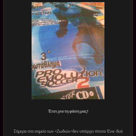
Έτσι,για τη φάση μας!
Σήμερα στο σημείο των <Ζωδιών>δεν υπάρχει τίποτα Ένα-δυό