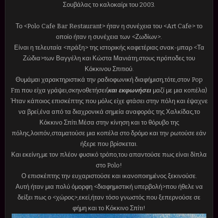
Σουβάλας το καλοκαίρι του 2003.
Το <Polo Cafe Bar Restaurant> ήταν η συνέχεια του <Art Cafe> το
οποίο ήταν η συνέχεια των <Ζωδίων>.
Είναι η τελευταία <πράξη> της ιστορικής καφετέριας σνακ-μπαρ <Τα
Ζώδια>των Βαγγέλη και Κώστα Μανιάτη,στους πρόποδες του
Κόκκινου Σπιτιού.
Θυμάμαι χαρακτηριστικά την ραδιοφωνική διαφήμιση,τότε,στον Pop
Fm που είχα γράψει,σκηνοθετήσει(
και εκφωνήσει
μαζί με μια κοπέλα)
Ήταν κάποιος επισκέπτης που μόλις είχε φτάσει στην πόλη και έψαχνε
να βρεί,ένα από τα διαχρονικά σημεία αναφοράς της Χαλκίδας,το
Κόκκινο Σπίτι.Μέσα στην κίνηση και το θόρυβο της
πόλης,λοιπόν,σταματούσε μια κοπέλα στο δρόμο και την ρωτούσε εάν
ήξερε που βρίσκεται.
Και εκείνη,με τον πλέον φυσικό τρόπο,του απαντούσε πως είναι δίπλα
στο Polo!
Ο επισκέπτης την ευχαριστούσε και ικανοποιημένος ξεκινούσε.
Αυτή ήταν μια πολύ όμορφη <διαφημιστική υπερβολή>που ήθελε να
δείξει πως ο <χώρος>,εκεί,ήταν τόσο γνωστός που ξεπερνούσε σε
φήμη και το Κόκκινο Σπίτι!