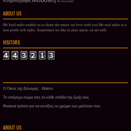
Μουσική
Κινηματογράφος
Φωτογραφία
ABOUT US
Mr Soul radio enable us to share the music we love with you.Mr soul radio is a
non profit web radio. Sometimes we like to play music on air with
VISITORS
4
4
3
2
1
3
Ο Οίκος της Δύναμης - Pilates
Το υπέροχο σώμα σας σε κάθε στάδιο της ζωής σας
Φυσικοί τρόποι για να ανοίξεις το χρώμα των μαλλιών σου
ABOUT US