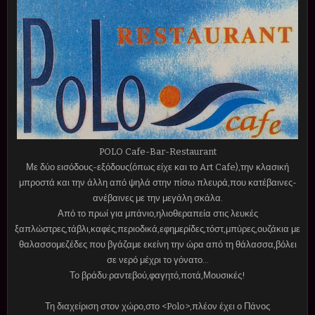
POLO Cafe-Bar-Restaurant
Με δύο εισόδους-εξόδους(όπως είχε και το Art Cafe),την κλασική
μπροστά και την άλλη από ψηλά στην πίσω πλευρά,που κατέβαινες-
ανέβαινες με την μεγάλη σκάλα.
Από το πρωί για μπάνιο,ηλιοθεραπεία στις λευκές
ξαπλώστρες,τάβλι,καφές,περιοδικά,εφημερίδες,τόστ,μπύρες,ουζάκια με
θαλασσομεζέδες που βγάζαμε εκείνη την ώρα από τη θάλασσα,βόλει
σε νερό μέχρι το γόνατο...
Το βράδυ:ραντεβού,φαγητό,ποτά,Μουσικές!
Τη διαχείριση στον χώρο,στο <Polo>,πλέον έχει ο Πάνος