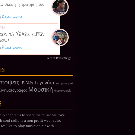
ια σκέψη η ερώτηση του
|
Read more
026
 2004 23 YEARS SUPER
VOL.1
|
Read more
Recent Posts Widget
IES
πόψεις
Γεγονότα
Βιβλίο
Διαγωνισμοί
Μουσική
Κινηματογράφος
Φωτογραφία
S
dio enable us to share the music we love
 soul radio is a non profit web radio.
we like to play music on air with