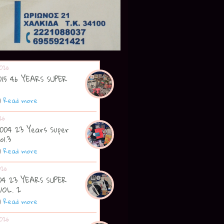
026
2015 46 YEARS SUPER
|
Read more
26
2004 23 Years Super
ol.3
|
Read more
026
004 23 YEARS SUPER
VOL. 2
|
Read more
026