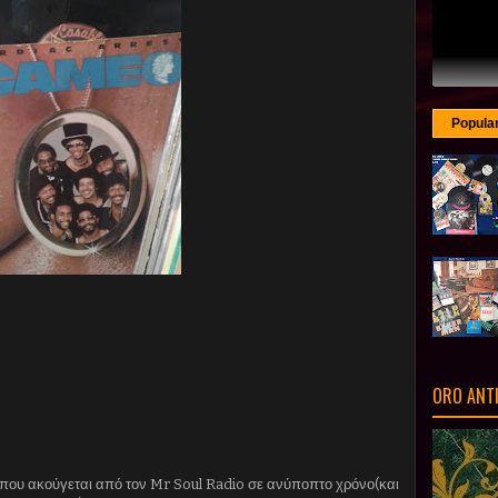
Popula
ORO ANT
 που ακούγεται από τον Mr Soul Radio σε ανύποπτο χρόνο(και