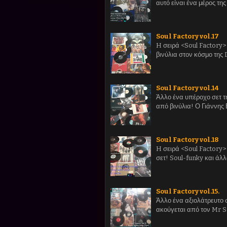
αυτό είναι ένα μέρος της
Soul Factory vol.17
H σειρά <Soul Factory> 
βινύλια στον κόσμο της
Soul Factory vol.14
Άλλο ένα υπέροχο σετ τ
από βινύλια! Ο Γιάννης 
Soul Factory vol.18
H σειρά <Soul Factory> 
σετ! Soul-funky και άλλ
Soul Factory vol.15.
Άλλο ένα αξιολάτρευτο σ
ακούγεται από τον Mr 