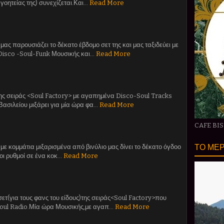
 γοητείας της) συνεχίζεται.Και…
Read More
μας παρουσιάζει το δέκατο έβδομο σετ της και μας ταξιδεύει με
 Disco -Soul-Funk Μουσικής και…
Read More
ης σειράς <Soul Factory> με αγαπημένα Disco-Soul Tracks
Βασιλείου μιξάρει για μία ώρα φα…
Read More
CAFE BI
ΤΟ ΜΕΡ
με κομμάτια μιξαρισμένα από βινύλιο μας δίνει το δέκατο όγδοο
οι ρυθμοί σε ένα κοκ…
Read More
ετ(για τους φανς του είδους)της σειράς<Soul Factory>που
Soul Radio.Μία ώρα Μουσικής,με αγαπ…
Read More