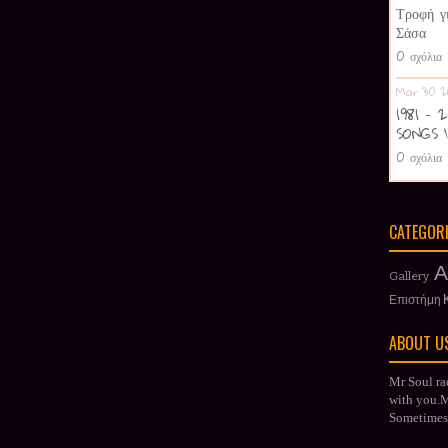
Τροφή γ
Σάσα
0 σχόλια
Mar 30 2
1981 -
SONGS 
0 σχόλια
CATEGOR
Α
Gallery
Επιστήμη
ABOUT U
Mr Soul ra
with you.Mr
Sometimes 