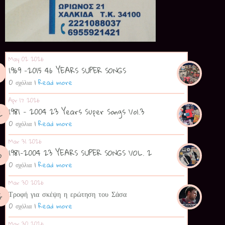
May 02 2026
1969 -2015 46 YEARS SUPER SONGS
0 σχόλια
|
Read more
Apr 17 2026
1981 - 2004 23 Years Super Songs Vol.3
0 σχόλια
|
Read more
Mar 31 2026
1981-2004 23 YEARS SUPER SONGS VOL. 2
0 σχόλια
|
Read more
Mar 30 2026
Τροφή για σκέψη η ερώτηση του Σάσα
0 σχόλια
|
Read more
Mar 30 2026