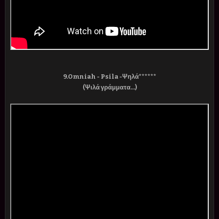
9.Omniah - Psila -Ψηλά******
(Ψιλά γράμματα...)