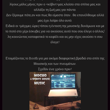
λίγους μόλις μήνες πριν ο <κόβιντ>μας κλείσει στα σπίτια μας και
αλλάξει τη ζωή μας για πάντα.
Δεν ξέρουμε πότε,αν και πως θα είμαστε όταν...θα επανέλθουμε αλλά
μας έχει λείψει όλο αυτό.
Ειδικά οι <μάχιμες ώρες>όπου η ένταση της μουσικής δυνάμωνε και με
το ποτό στο χέρι έσκυβες για να ακούσεις αυτό που σου έλεγε ο άλλος/
λη κουνώντας καταφατικά το κεφάλι και ας μην είχες ακούσει τι σου
έλεγε!
Ετοιμάζοντας το Booth για μια ακόμα διαφορετική βραδιά στο σπίτι της
Μουσικής και των πνευμάτων.
Σχεδόν ένα χρόνο πριν!