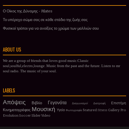
Ο Οίκος της Δύναμης - Pilates
Το υπέροχο σώμα σας σε κάθε στάδιο της ζωής σας
Φυσικοί τρόποι για να ανοίξεις το χρώμα των μαλλιών σου
ABOUT US
We are a group of friends that loves good music.Classic
soul,soulful,electro,lounge. Music from the past and the future. Listen to mr
soul radio. The music of your soul.
LABELS
Απόψεις
Γεγονότα
Βιβλίο
Επιστήμη
Διαγωνισμοί
Διατροφή
Μουσική
Κινηματογράφος
Υγεία
featured
Gallery
Pro
Φωτογραφία
fitness
Evolution Soccer
Slider
Video