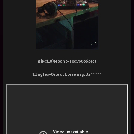
Δέκα(10)Mocho-Τραγουδάρες !
1.Eagles-One of these nights******