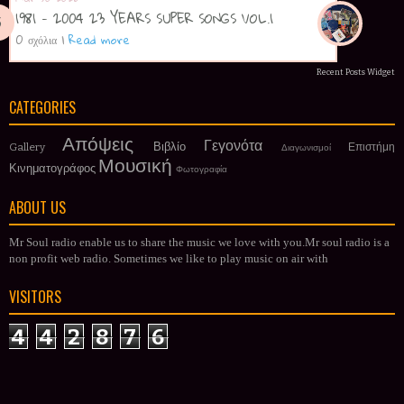
1981 - 2004 23 YEARS SUPER SONGS VOL.1
0 σχόλια
|
Read more
Recent Posts Widget
CATEGORIES
Απόψεις
Γεγονότα
Βιβλίο
Gallery
Επιστήμη
Διαγωνισμοί
Μουσική
Κινηματογράφος
Φωτογραφία
ABOUT US
Mr Soul radio enable us to share the music we love with you.Mr soul radio is a
non profit web radio. Sometimes we like to play music on air with
VISITORS
4
4
2
8
7
6