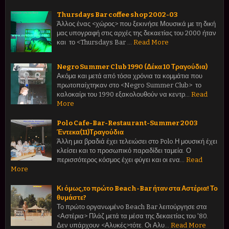
Thursdays Bar coffee shop 2002-03
Άλλος ένας <χώρος> που ξεκινήσε Μουσικά με τη δική
μας υπογραφή στις αρχές της δεκαετίας του 2000 ήταν
και το <Thursdays Bar …
Read More
Negro Summer Club 1990 (Δέκα 10 Τραγούδια)
Ακόμα και μετά από τόσα χρόνια τα κομμάτια που
πρωτοπαίχτηκαν στο <Negro Summer Club> το
καλοκαίρι του 1990 εξακολουθούν να κεντρ…
Read
More
Polo Cafe-Bar-Restaurant-Summer 2003
Έντεκα(11)Τραγούδια
Άλλη μια βραδιά έχει τελειώσει στο Polo.Η μουσική έχει
κλείσει και το προσωπικό παραδίδει ταμεία. Ο
περισσότερος κόσμος έχει φύγει και οι ενα…
Read
More
Κι όμως,το πρώτο Beach-Bar ήταν στα Αστέρια! Το
θυμάστε?
Το πρώτο οργανωμένο Beach Bar λειτούργησε στα
<Αστέρια> Πλάζ μετά τα μέσα της δεκαετίας του '80.
Δεν υπάρχουν <Αλυκές>τότε. Οι Αλυ…
Read More